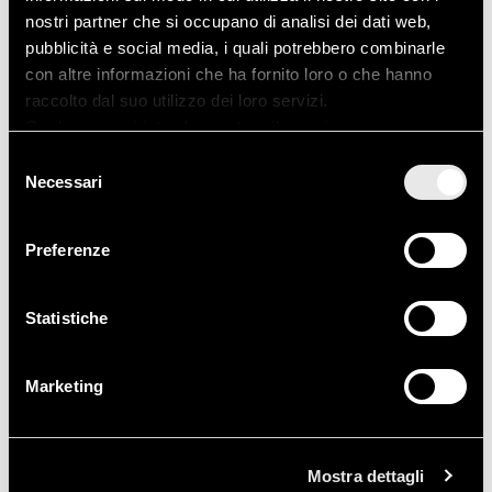
nostri partner che si occupano di analisi dei dati web,
pubblicità e social media, i quali potrebbero combinarle
Marzo 2014
con altre informazioni che ha fornito loro o che hanno
raccolto dal suo utilizzo dei loro servizi.
Qualora non si intenda prestare il proprio consenso
all'utilizzo dei cookies è sufficiente chiudere questo
Selezione
banner informativo facendo click sulla X in alto a destra.
Necessari
del
Categorie
consenso
Preferenze
Acqua Calda
Adapt
Statistiche
Assistenza
Marketing
Flex
Novità
Mostra dettagli