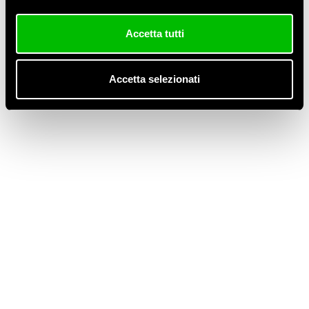
pompa di calore kronoterm
Accetta tutti
Senza categoria
Accetta selezionati
WPG
Meta
Accedi
Feed dei contenuti
Feed dei commenti