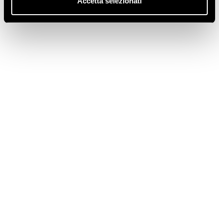
Accetta selezionati
Categorie
Acqua Calda
Adapt
Assistenza
Flex
Novità
pompa di calore kronoterm