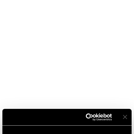
sam
su
Pompe di Calore per ACS per ristoranti,
palestre, strutture ricettive, bar, palazzine, e
molto altro
rosanna
su
Pompe di Calore per ACS per
ristoranti, palestre, strutture ricettive, bar,
palazzine, e molto altro
Marco
su
CASE HISTORY: 200mq di casa anni 80′
riscaldata con pompa di Calore geotermica ad
asse orizzontale da 15kW
Archivi
Settembre 2024