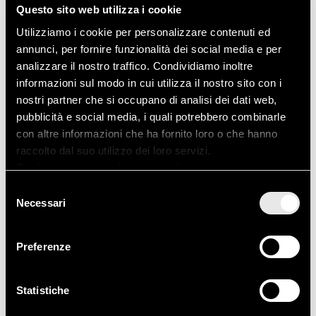
Questo sito web utilizza i cookie
Febbraio 2021
Utilizziamo i cookie per personalizzare contenuti ed
annunci, per fornire funzionalità dei social media e per
Gennaio 2021
analizzare il nostro traffico. Condividiamo inoltre
informazioni sul modo in cui utilizza il nostro sito con i
Gennaio 2019
nostri partner che si occupano di analisi dei dati web,
pubblicità e social media, i quali potrebbero combinarle
Marzo 2018
con altre informazioni che ha fornito loro o che hanno
raccolto dal suo utilizzo dei loro servizi.
Novembre 2017
Qualora non si intenda prestare il proprio consenso
all'utilizzo dei cookies è sufficiente chiudere questo
Selezione
Febbraio 2017
banner informativo facendo click sulla X in alto a destra.
Necessari
del
consenso
Gennaio 2017
Preferenze
Maggio 2016
Statistiche
Gennaio 2016