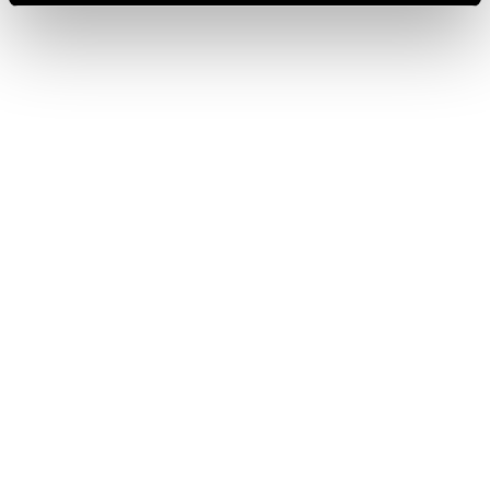
Meta
Accedi
Feed dei contenuti
Feed dei commenti
WordPress.org
Categorie