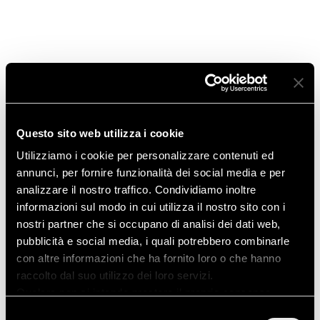
Marzo 2015
Gennaio 2015
Novembre 2014
Ottobre 2014
Questo sito web utilizza i cookie
Agosto 2014
Utilizziamo i cookie per personalizzare contenuti ed
annunci, per fornire funzionalità dei social media e per
Giugno 2014
analizzare il nostro traffico. Condividiamo inoltre
informazioni sul modo in cui utilizza il nostro sito con i
Aprile 2014
nostri partner che si occupano di analisi dei dati web,
pubblicità e social media, i quali potrebbero combinarle
Marzo 2014
con altre informazioni che ha fornito loro o che hanno
raccolto dal suo utilizzo dei loro servizi.
Qualora non si intenda prestare il proprio consenso
all'utilizzo dei cookies è sufficiente chiudere questo
Selezione