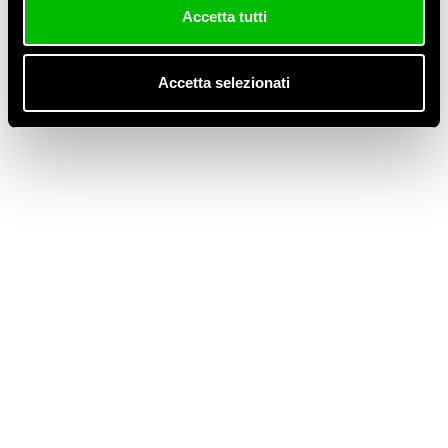
Accetta tutti
Flex
Novità
Accetta selezionati
pompa di calore kronoterm
Senza categoria
WPG
Meta
Accedi