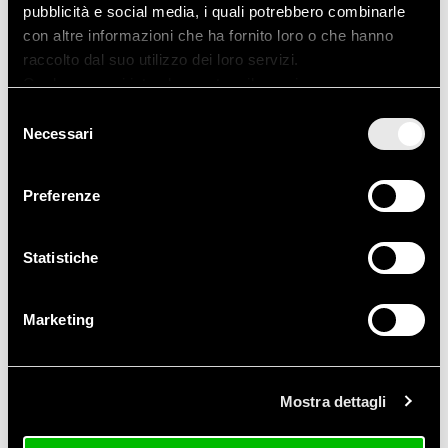
Agosto 2014
pubblicità e social media, i quali potrebbero combinarle
con altre informazioni che ha fornito loro o che hanno
Giugno 2014
raccolto dal suo utilizzo dei loro servizi.
Qualora non si intenda prestare il proprio consenso
Aprile 2014
all'utilizzo dei cookies è sufficiente chiudere questo
Selezione
banner informativo facendo click sulla X in alto a destra.
Necessari
del
Marzo 2014
consenso
Preferenze
Statistiche
Categorie
Marketing
Acqua Calda
Adapt
Mostra dettagli
Assistenza