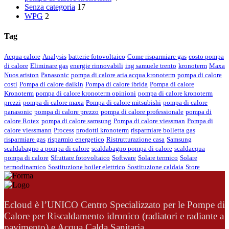
Senza categoria
17
WPG
2
Tag
Acqua calore
Analysis
batterie fotovoltaico
Come risparmiare gas
costo pompa
di calore
Eliminare gas
energie rinnovabili
ing samuele trento
kronoterm
Maxa
Nuos ariston
Panasonic
pompa di calore aria acqua kronoterm
pompa di calore
costi
Pompa di calore daikin
Pompa di calore ibrida
Pompa di calore
Kronoterm
pompa di calore kronoterm opinioni
pompa di calore kronoterm
prezzi
pompa di calore maxa
Pompa di calore mitsubishi
pompa di calore
panasonic
pompa di calore prezzo
pompa di calore professionale
pompa di
calore Rotex
pompa di calore samsung
Pompa di calore viessman
Pompa di
calore viessmann
Process
prodotti kronoterm
risparmiare bolletta gas
risparmiare gas
risparmio energetico
Ristrutturazione casa
Samsung
scaldabagno a pompa di calore
scaldabagno pompa di calore
scaldacqua
pompa di calore
Sfruttare fotovoltaico
Software
Solare termico
Solare
termodinamico
Sostituzione boiler elettrico
Sostituzione caldaia
Store
Ecloud è l’UNICO Centro Specializzato per le Pompe di
Calore per Riscaldamento idronico (radiatori e radiante a
pavimento) e Acqua Calda Sanitaria.