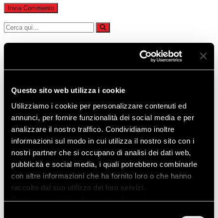
Invia Commento
Articoli recenti
Quando la pompa di calore diventa un elemento decorativo
ADAPT– LA MIGLIORE NELLA LISTA TEDESCA DEL
“BAFA”
Questo sito web utilizza i cookie
Controllo Remoto Kronoterm (Cloud)
Nuovi colororazioni per le Pompe di Calore Adapt!
Utilizziamo i cookie per personalizzare contenuti ed
PREMIO “MIGLIOR DESIGN ARCHITETTONICO”
annunci, per fornire funzionalità dei social media e per
analizzare il nostro traffico. Condividiamo inoltre
Commenti recenti
informazioni sul modo in cui utilizza il nostro sito con i
sam
su
Pompe di Calore per ACS per ristoranti, palestre,
nostri partner che si occupano di analisi dei dati web,
strutture ricettive, bar, palazzine, e molto altro
pubblicità e social media, i quali potrebbero combinarle
rosanna
su
Pompe di Calore per ACS per ristoranti, palestre,
strutture ricettive, bar, palazzine, e molto altro
con altre informazioni che ha fornito loro o che hanno
Marco
su
CASE HISTORY: 200mq di casa anni 80′
raccolto dal suo utilizzo dei loro servizi.
riscaldata con pompa di Calore geotermica ad asse orizzontale
Qualora non si intenda prestare il proprio consenso
da 15kW
all'utilizzo dei cookies è sufficiente chiudere questo
Selezione