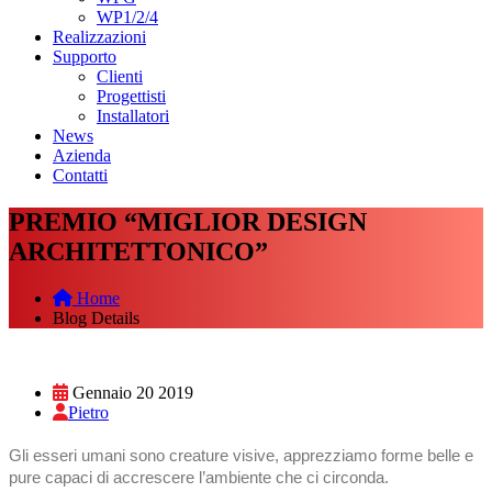
WP1/2/4
Realizzazioni
Supporto
Clienti
Progettisti
Installatori
News
Azienda
Contatti
PREMIO “MIGLIOR DESIGN
ARCHITETTONICO”
Home
Blog Details
Gennaio 20 2019
Pietro
Gli esseri umani sono creature visive, apprezziamo forme belle e
pure capaci di accrescere l’ambiente che ci circonda.