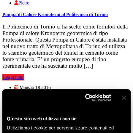
Pietro
Pompa di Calore Kronoterm al Politecnico di Torino
Il Politecnico di Torino ci ha scelto come fornitori della
Pompa di calore Kronoterm geotermica di tipo
Professionale. Questa Pompa di Calore è stata installata
nel nuovo tratto di Metropolitana di Torino ed utilizza
lo scambio geotermico del tunnel in cemento come
fonte primaria. E’ un progetto europeo di tipo
sperimentale che ha suscitato molto […]
Leggi tutto
Maggio 18 2016
Pietro
35 o 55 gradi?
IL DILEMMA DI OGNI PROGETTISTA E
Questo sito web utilizza i cookie
INSTALLATORE. Conviene accumulare energia
Utilizziamo i cookie per personalizzare contenuti ed
termica a 55°C per fare sia riscaldamento che ACS