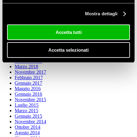
strutture ricettive, bar, palazzine, e molto altro
Marco
su
CASE HISTORY: 200mq di casa anni 80′
Mostra dettagli
riscaldata con pompa di Calore geotermica ad asse orizzontale
da 15kW
Accetta tutti
Archivi
Settembre 2024
Febbraio 2021
Accetta selezionati
Gennaio 2021
Gennaio 2019
Marzo 2018
Novembre 2017
Febbraio 2017
Gennaio 2017
Maggio 2016
Gennaio 2016
Novembre 2015
Luglio 2015
Marzo 2015
Gennaio 2015
Novembre 2014
Ottobre 2014
Agosto 2014