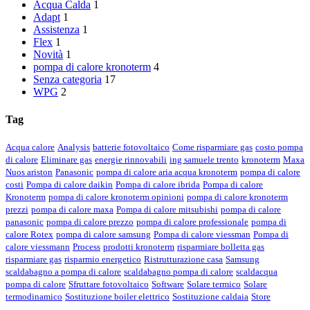
Acqua Calda
1
Adapt
1
Assistenza
1
Flex
1
Novità
1
pompa di calore kronoterm
4
Senza categoria
17
WPG
2
Tag
Acqua calore
Analysis
batterie fotovoltaico
Come risparmiare gas
costo pompa
di calore
Eliminare gas
energie rinnovabili
ing samuele trento
kronoterm
Maxa
Nuos ariston
Panasonic
pompa di calore aria acqua kronoterm
pompa di calore
costi
Pompa di calore daikin
Pompa di calore ibrida
Pompa di calore
Kronoterm
pompa di calore kronoterm opinioni
pompa di calore kronoterm
prezzi
pompa di calore maxa
Pompa di calore mitsubishi
pompa di calore
panasonic
pompa di calore prezzo
pompa di calore professionale
pompa di
calore Rotex
pompa di calore samsung
Pompa di calore viessman
Pompa di
calore viessmann
Process
prodotti kronoterm
risparmiare bolletta gas
risparmiare gas
risparmio energetico
Ristrutturazione casa
Samsung
scaldabagno a pompa di calore
scaldabagno pompa di calore
scaldacqua
pompa di calore
Sfruttare fotovoltaico
Software
Solare termico
Solare
termodinamico
Sostituzione boiler elettrico
Sostituzione caldaia
Store