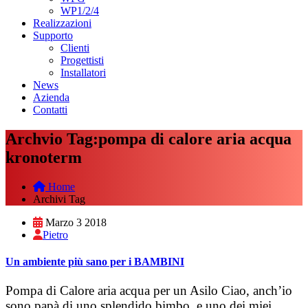
WP1/2/4
Realizzazioni
Supporto
Clienti
Progettisti
Installatori
News
Azienda
Contatti
Archvio Tag:pompa di calore aria acqua
kronoterm
Home
Archivi Tag
Marzo 3 2018
Pietro
Un ambiente più sano per i BAMBINI
Pompa di Calore aria acqua per un Asilo Ciao, anch’io
sono papà di uno splendido bimbo, e uno dei miei