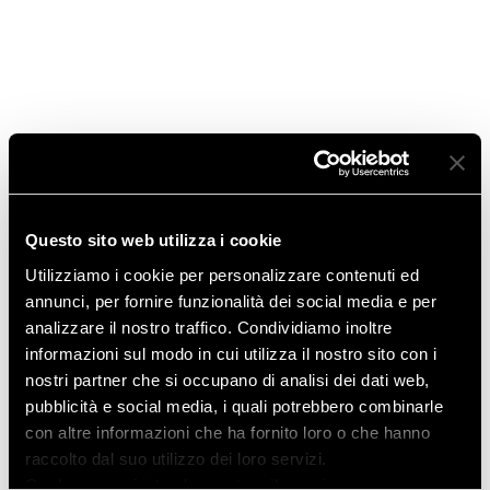
Luglio 2015
Marzo 2015
Gennaio 2015
Novembre 2014
Questo sito web utilizza i cookie
Ottobre 2014
Utilizziamo i cookie per personalizzare contenuti ed
Agosto 2014
annunci, per fornire funzionalità dei social media e per
analizzare il nostro traffico. Condividiamo inoltre
Giugno 2014
informazioni sul modo in cui utilizza il nostro sito con i
nostri partner che si occupano di analisi dei dati web,
Aprile 2014
pubblicità e social media, i quali potrebbero combinarle
con altre informazioni che ha fornito loro o che hanno
Marzo 2014
raccolto dal suo utilizzo dei loro servizi.
Qualora non si intenda prestare il proprio consenso