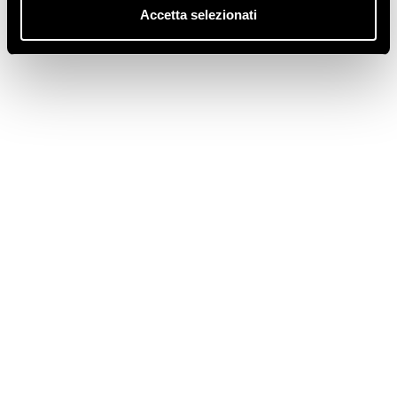
Accetta selezionati
Adapt
Assistenza
Flex
Novità
pompa di calore kronoterm
Senza categoria
WPG